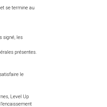
 et se termine au
s signé, les
nérales présentes.
atisfaire le
rnes, Level Up
t l'encaissement