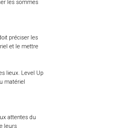
urser les sommes
it préciser les
iel et le mettre
les lieux. Level Up
du matériel
ux attentes du
e leurs