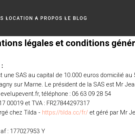
TS
LOCATION
A PROPOS
LE BLOG
tions légales et conditions génér
 :
t une SAS au capital de 10.000 euros domicilié au 
agny sur Marne. Le président de la SAS est Mr Jea
evelupevent.fr, téléphone : 06 63 09 28 54
317 00019 et TVA : FR27844297317
ergé chez Tilda -
https://tilda.cc/fr/
et géré par Mr J
af : 177027953 Y