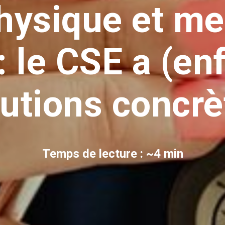
hysique et me
 : le CSE a (en
lutions concrè
Temps de lecture : ~4 min