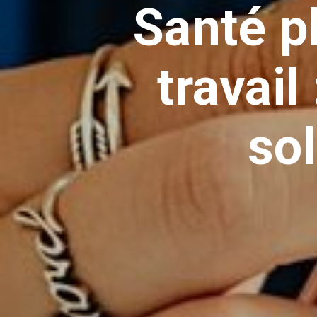
Santé p
travail
so