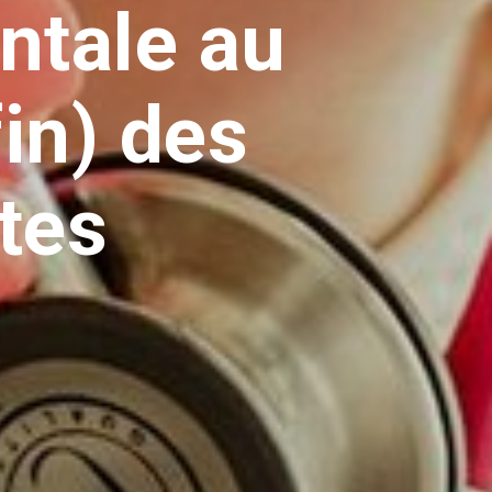
ntale au
fin) des
tes